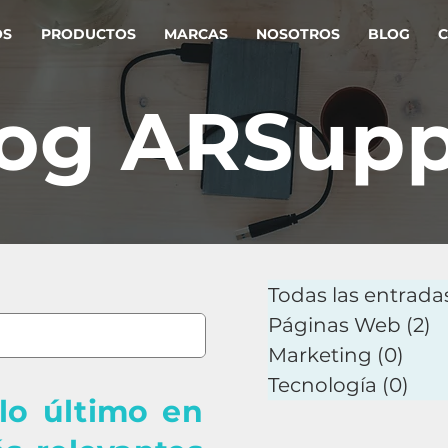
OS
PRODUCTOS
MARCAS
NOSOTROS
BLOG
C
og ARSupp
Todas las entrada
Páginas Web
(2)
2
Marketing
(0)
0 en
Tecnología
(0)
0 e
 lo último en