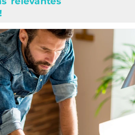
s relevantes
!