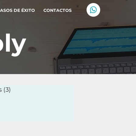
ASOS DE ÉXITO
CONTACTOS
ly
s
(3)
3 entradas
 entradas
tradas
ntradas