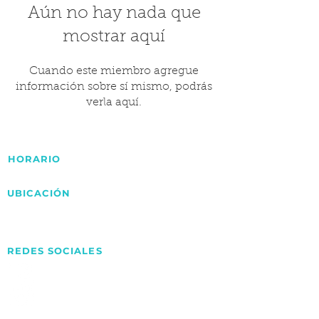
Aún no hay nada que
mostrar aquí
Cuando este miembro agregue
información sobre sí mismo, podrás
verla aquí.
HORARIO
Lunes - Viernes 9:00am - 6:00pm
UBICACIÓN
Av.Pancho Peper Croquer Valencia,
Carabobo – VE.
REDES SOCIALES
ARSupply
@arsupply