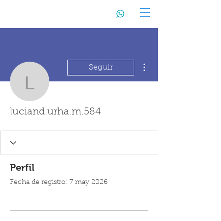
Más acciones
Seguir
luciand.urha.m.584
luciand.urha.m.584
Perfil
Fecha de registro: 7 may 2026