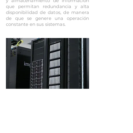
y almacenamiento de información
que permitan redundancia y alta
disponibilidad de datos, de manera
de que se genere una operación
constante en sus sistemas.
Virtualización