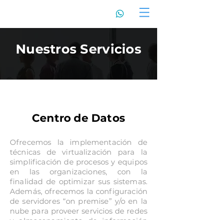
Nuestros Servicios
Centro de Datos
Ofrecemos la implementación de
técnicas de virtualización para la
simplificación de procesos y equipos
en las organizaciones, con la
finalidad de optimizar sus sistemas.
Además, ofrecemos la configuración
de servidores “on premise” y/o en la
nube para proveer servicios de redes