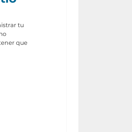
strar tu 
mo 
tener que 