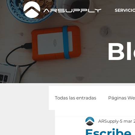
SERVICI
B
Todas las entradas
Páginas W
ARSupply
5 mar 
Escribe 