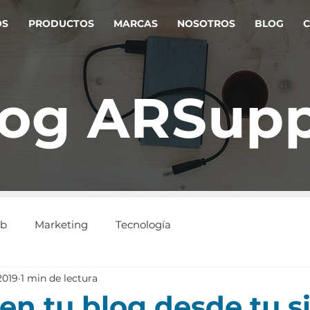
OS
PRODUCTOS
MARCAS
NOSOTROS
BLOG
C
log ARSupp
eb
Marketing
Tecnología
2019
1 min de lectura
en tu blog desde tu si