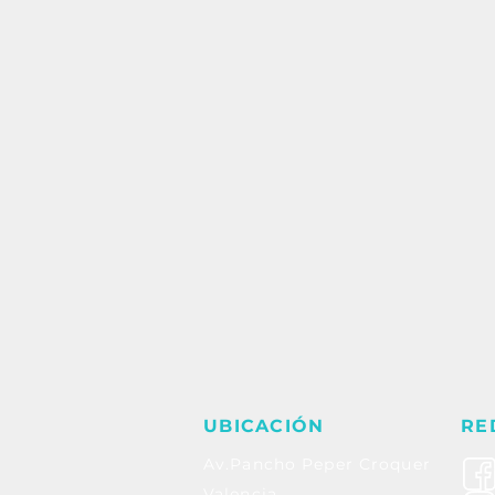
UBICACIÓN
RE
Av.Pancho Peper Croquer
Valencia,