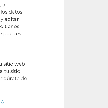
 a 
 los datos 
y editar 
o tienes 
ue puedes 
u sitio web 
tu sitio 
Asegúrate de 
o: 